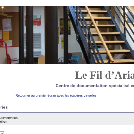
Le Fil d’Ari
Centre de documentation spécialisé e
Retourner au premier écran avec les étagères virtuelles...
ries
>
Alimentation
ation