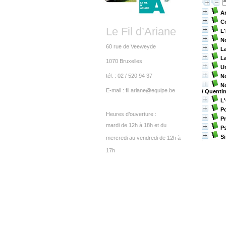
An
Co
Le Fil d’Ariane
L
N
60 rue de Veeweyde
La
La
1070 Bruxelles
U
tél. : 02 / 520 94 37
No
No
E-mail :
fil.ariane@equipe.be
/ Quent
L'
P
Heures d’ouverture :
Pr
mardi de 12h à 18h et du
P
S
mercredi au vendredi de 12h à
17h