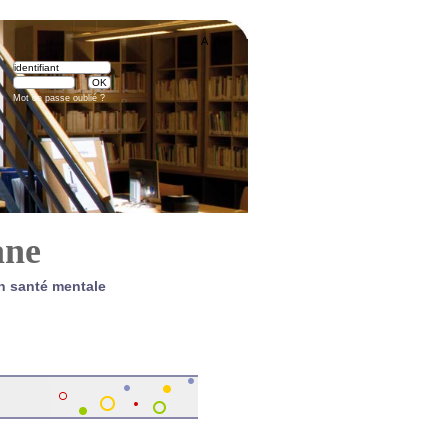
A-
A
A+
Mot de passe oublié ?
ane
n santé mentale