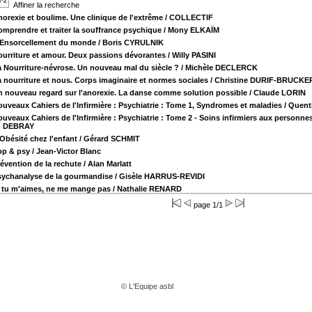
Affiner la recherche
orexie et boulime. Une clinique de l'extrême
/ COLLECTIF
mprendre et traiter la souffrance psychique
/ Mony ELKAÏM
'Ensorcellement du monde
/ Boris CYRULNIK
ourriture et amour. Deux passions dévorantes
/ Willy PASINI
 Nourriture-névrose. Un nouveau mal du siècle ?
/ Michèle DECLERCK
 nourriture et nous. Corps imaginaire et normes sociales
/ Christine DURIF-BRUCKE
n nouveau regard sur l'anorexie. La danse comme solution possible
/ Claude LORIN
uveaux Cahiers de l'Infirmière : Psychiatrie : Tome 1, Syndromes et maladies
/ Quen
uveaux Cahiers de l'Infirmière : Psychiatrie : Tome 2 - Soins infirmiers aux personne
in DEBRAY
Obésité chez l'enfant
/ Gérard SCHMIT
op & psy
/ Jean-Victor Blanc
évention de la rechute
/ Alan Marlatt
sychanalyse de la gourmandise
/ Gisèle HARRUS-REVIDI
i tu m'aimes, ne me mange pas
/ Nathalie RENARD
page 1/1
© L'Equipe asbl